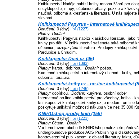
Knihkupectví Naděje nabízí knihy mnoha žánrů pro dospě
encyklopedie, mapy, učebnice, atlasy, puzzle a křížovky
naučná, odborná a křesťanská literatura. U nás najdete 
slevami.
Knihkupectví Papyrus - internetové knihkupect
Doručení:
0 (dny)
líbí (1227)
Platby:
Dodání:
Knihkupectví Papyrus nabízí klasickou literaturu, jako r
knihy pro děti. V knihkupectví seženete také odborné kn
učebnice, cizojazyčná literatura. Prodejny knihkupectv
Pardubice a Chrudim.
Knihkupectvi-Duet.cz (45)
Doručení:
0 (dny)
líbí (1383)
Platby:
kartou, dobírkou,
Dodání:
poštou,
Kamenné knihkupectví a internetový obchod - knihy, bele
odborná literatura.
Knihkupectvi-knihy.cz - on-line knihkupectví (
Doručení:
0 (dny)
líbí (1246)
Platby:
dobírkou,
Dodání:
kurýrem, osobní odběr
Internetové on-line knihkupectví pro všechny, kniha - kn
knihkupectví knihkupectví-knihy.cz je moderní on-line k
poskytuje unikátní možnosti nákupu více než 35.000 růz
KNIHOshop prodej knih (159)
Doručení:
0 (dny)
líbí (1223)
Platby:
účtem,
Dodání:
V internetovém obchodě KNIHOshop naleznete předevší
undergroundové produkce AOS Publishing s diskutovan
kontroverzními publikacemi z oblasti literatury faktu, dů