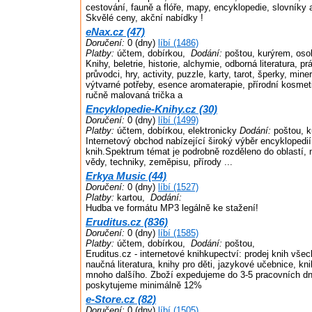
cestování, fauně a flóře, mapy, encyklopedie, slovníky
Skvělé ceny, akční nabídky !
eNax.cz (47)
Doručení:
0 (dny)
líbí (1486)
Platby:
účtem, dobírkou,
Dodání:
poštou, kurýrem, oso
Knihy, beletrie, historie, alchymie, odborná literatura, pr
průvodci, hry, activity, puzzle, karty, tarot, šperky, min
výtvarné potřeby, esence aromaterapie, přírodní kosmet
ručně malovaná trička a
Encyklopedie-Knihy.cz (30)
Doručení:
0 (dny)
líbí (1499)
Platby:
účtem, dobírkou, elektronicky
Dodání:
poštou, k
Internetový obchod nabízející široký výběr encyklopedi
knih.Spektrum témat je podrobně rozděleno do oblastí, n
vědy, techniky, zeměpisu, přírody ...
Erkya Music (44)
Doručení:
0 (dny)
líbí (1527)
Platby:
kartou,
Dodání:
Hudba ve formátu MP3 legálně ke stažení!
Eruditus.cz (836)
Doručení:
0 (dny)
líbí (1585)
Platby:
účtem, dobírkou,
Dodání:
poštou,
Eruditus.cz - internetové knihkupectví: prodej knih všech
naučná literatura, knihy pro děti, jazykové učebnice, kn
mnoho dalšího. Zboží expedujeme do 3-5 pracovních dn
poskytujeme minimálně 12%
e-Store.cz (82)
Doručení:
0 (dny)
líbí (1505)