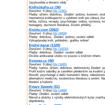
Jazykověda a literární vědy
Knihyzkufru.cz (36)
Doručení:
0 (dny)
líbí (1381)
Platby:
účtem, dobírkou,
Dodání:
poštou, kurýrem, oso
Internetové knihkupectví s výběrem knih pro zdravý živo
léčba, výživa, recepty, psychologie, rodina, výchova, kn
teenagery, duchovní literatura, životní příběhy.
Knizky.com (3062)
Doručení:
0 (dny)
líbí (4459)
Platby:
dobírkou,
Dodání:
poštou, osobní odběr
Výkup/prodej knih, pohlednic, grafiky online!
Knižní bazar (1326)
Doručení:
0 (dny)
líbí (15033)
Platby:
dobírkou,
Dodání:
osobní odběr
On-line antikvariat všeho co souvisi s knižním trhem.
Kosmas.cz (46)
Doručení:
0 (dny)
líbí (1465)
Platby:
kartou, účtem, dobírkou, elektronicky
Dodání:
po
Profil knižní nabídky je zaměřen především na kvalitní pr
filosofii, psychologii a další humanitní obory, nábožens
alternativní medicínu, esoterickou literaturu a umění. N
literární a kulturní
Kytary Speedy (51)
Doručení:
0 (dny)
líbí (1469)
Platby:
Dodání:
osobní odběr
Návod a ukázky z výroby elektrofonických kytar značk
objednávky.