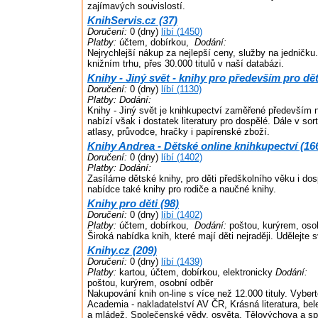
zajímavých souvislostí.
KnihServis.cz (37)
Doručení:
0 (dny)
líbí (1450)
Platby:
účtem, dobírkou,
Dodání:
Nejrychlejší nákup za nejlepší ceny, služby na jedničku.
knižním trhu, přes 30.000 titulů v naší databázi.
Knihy - Jiný svět - knihy pro především pro dět
Doručení:
0 (dny)
líbí (1130)
Platby:
Dodání:
Knihy - Jiný svět je knihkupectví zaměřené především 
nabízí však i dostatek literatury pro dospělé. Dále v so
atlasy, průvodce, hračky i papírenské zboží.
Knihy Andrea - Dětské online knihkupectví (16
Doručení:
0 (dny)
líbí (1402)
Platby:
Dodání:
Zasíláme dětské knihy, pro děti předškolního věku i dos
nabídce také knihy pro rodiče a naučné knihy.
Knihy pro děti (98)
Doručení:
0 (dny)
líbí (1402)
Platby:
účtem, dobírkou,
Dodání:
poštou, kurýrem, oso
Široká nabídka knih, které mají děti nejraději. Udělejte
Knihy.cz (209)
Doručení:
0 (dny)
líbí (1439)
Platby:
kartou, účtem, dobírkou, elektronicky
Dodání:
poštou, kurýrem, osobní odběr
Nakupování knih on-line s více než 12.000 tituly. Vybert
Academia - nakladatelství AV ČR, Krásná literatura, belet
a mládež, Společenské vědy, osvěta, Tělovýchova a sp