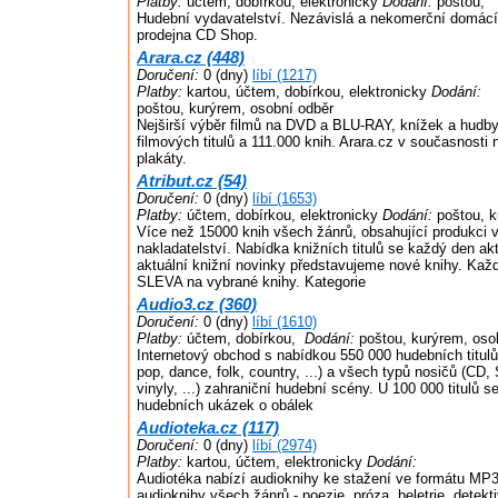
Platby:
účtem, dobírkou, elektronicky
Dodání:
poštou,
Hudební vydavatelství. Nezávislá a nekomerční domácí 
prodejna CD Shop.
Arara.cz (448)
Doručení:
0 (dny)
líbí (1217)
Platby:
kartou, účtem, dobírkou, elektronicky
Dodání:
poštou, kurýrem, osobní odběr
Nejširší výběr filmů na DVD a BLU-RAY, knížek a hudby
filmových titulů a 111.000 knih. Arara.cz v současnosti
plakáty.
Atribut.cz (54)
Doručení:
0 (dny)
líbí (1653)
Platby:
účtem, dobírkou, elektronicky
Dodání:
poštou, 
Více než 15000 knih všech žánrů, obsahující produkci 
nakladatelství. Nabídka knižních titulů se každý den akt
aktuální knižní novinky představujeme nové knihy. Ka
SLEVA na vybrané knihy. Kategorie
Audio3.cz (360)
Doručení:
0 (dny)
líbí (1610)
Platby:
účtem, dobírkou,
Dodání:
poštou, kurýrem, oso
Internetový obchod s nabídkou 550 000 hudebních titulů
pop, dance, folk, country, ...) a všech typů nosičů (C
vinyly, ...) zahraniční hudební scény. U 100 000 titulů 
hudebních ukázek o obálek
Audioteka.cz (117)
Doručení:
0 (dny)
líbí (2974)
Platby:
kartou, účtem, elektronicky
Dodání:
Audiotéka nabízí audioknihy ke stažení ve formátu MP3
audioknihy všech žánrů - poezie, próza, beletrie, detek