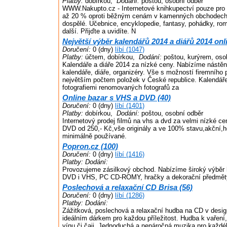
Platby:
dobírkou,
Dodání:
poštou, osobní odběr
WWW.Nakupto.cz - Internetové knihkupectví pouze pro 
až 20 % oproti běžným cenám v kamenných obchodech. 
dospělé. Učebnice, encyklopedie, fantasy, pohádky, román
další. Přijďte a uvidíte. N
Největší výběr kalendářů 2014 a diářů 2014 onl
Doručení:
0 (dny)
líbí (1047)
Platby:
účtem, dobírkou,
Dodání:
poštou, kurýrem, oso
Kalendáře a diáře 2014 za nízké ceny. Nabízíme nástěnn
kalendáře, diáře, organizéry. Vše s možností firemního 
největším počtem položek v České republice. Kalendáře
fotografiemi renomovaných fotografů za
Online bazar s VHS a DVD (40)
Doručení:
0 (dny)
líbí (1401)
Platby:
dobírkou,
Dodání:
poštou, osobní odběr
Internetový prodej filmů na vhs a dvd za velmi nízké c
DVD od 250,- Kč,vše originály a ve 100% stavu,akční,h
minimálně používané.
Popron.cz (100)
Doručení:
0 (dny)
líbí (1416)
Platby:
Dodání:
Provozujeme zásilkový obchod. Nabízíme široký výběr h
DVD i VHS, PC CD-ROMY, hračky a dekorační předmět
Poslechová a relaxační CD Brisa (56)
Doručení:
0 (dny)
líbí (1286)
Platby:
Dodání:
Zážitková, poslechová a relaxační hudba na CD v desig
ideálním dárkem pro každou příležitost. Hudba k vaření,
vínu či čaji. Jednoduchá a nenáročná muzika pro každé