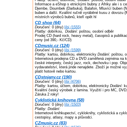
Informace a eShop s etnickými bubny z Afriky ale i s c
Djembe, Doumbek (Darbuka), Balafon, Mluvící buben (N
buben a další. Kvalitní ručně vyráběné kusu z dovozu (
místních výrobců bubnů, kteří opět hl
CD shop (64)
Doručení:
0 (dny)
líbí (1555)
Platby:
dobírkou,
Dodání:
poštou, osobní odběr
Prodej CD (hard rock, heavy metal), časopisů a publikac
ceny (od 390,- Kč/CD)
CDmusic.cz (124)
Doručení:
0 (dny)
líbí (1599)
Platby:
kartou, dobírkou, elektronicky
Dodání:
poštou, o
Internetová prodejna CD a DVD zaměřená zejména na k
české interprety, český jazz, rock, dechovku i pop. Obje
vydavatelství, která jinde nenajdete. Zboží je možné v
platit hotově nebo kartou.
CDstojany.cz (190)
Doručení:
0 (dny)
líbí (4706)
Platby:
kartou, účtem, dobírkou, elektronicky
Dodání:
ku
Kvalitní český výrobek z lamina. Využití i pro MC, DVD
Záruka 2 roky!
Cyklistická knihovna (58)
Doručení:
0 (dny)
líbí (1503)
Platby:
Dodání:
Internetové knihkupectví, cykloknihy, cyklistická a cyklot
cestopisy, atlasy, mapy a průvodci.
CZmusic.cz (83)