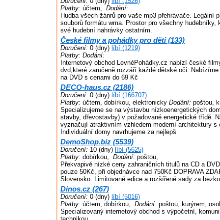
Doručení:
0 (dny)
líbí (1526)
Platby:
účtem,
Dodání:
Hudba všech žánrů pro vaše mp3 přehrávače. Legální p
souborů formátu wma. Prostor pro všechny hudebníky, kt
své hudební nahrávky ostatním.
České filmy a pohádky pro děti (133)
Doručení:
0 (dny)
líbí (1219)
Platby:
Dodání:
Internetový obchod LevnéPohádky.cz nabízí české film
dvd,které zaručeně rozzáří každé dětské oči. Nabízíme
na DVD s cenami do 69 Kč
DECO-haus.cz (2186)
Doručení:
0 (dny)
líbí (166707)
Platby:
účtem, dobírkou, elektronicky
Dodání:
poštou, k
Specializujeme se na výstavbu nízkoenergetických dom
stavby, dřevostavby) v požadované energetické třídě.
vyznačují atraktivním vzhledem moderní architektury s
Individuální domy navrhujeme za nejlepš
DemoShop.biz (5539)
Doručení:
10 (dny)
líbí (5625)
Platby:
dobírkou,
Dodání:
poštou,
Překvapivě nízké ceny zahraničních titulů na CD a DVD.
pouze 50Kč, při objednávce nad 750Kč DOPRAVA ZDA
Slovensko. Limitované edice a rozšířené sady za bezk
Dinos.cz (267)
Doručení:
0 (dny)
líbí (5016)
Platby:
účtem, dobírkou,
Dodání:
poštou, kurýrem, oso
Specializovaný internetový obchod s výpočetní, komuni
technikou