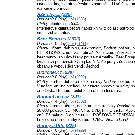
divadelní hry, literatura česká i zahraniční. U většiny 
Aplikace pro mobiln
AZknihy.cz (230)
Doručení:
0 (dny)
líbí (1633)
Platby:
dobírkou,
Dodání:
Internetové knihkupectví nabízí knihy z oblasti astrolog
sci-fi, záhad, zdraví ...
Beer-Bong.eu (2633)
Doručení:
0 (dny)
líbí (61411)
Platby:
účtem, dobírkou, elektronicky
Dodání:
poštou, o
BEER BONG czech Vám přináší Americkou párty klasik
beer bongy jsou dováženy pouze z Ameriky! Beer Bong
kvalitních potravinářských plastů. Vaše prsty zůstanou
obsahuje vypouštěcí ventil. Jednod
Biblionet.cz (839)
Doručení:
0 (dny)
líbí (5092)
Platby:
kartou, dobírkou, elektronicky
Dodání:
poštou, k
V našem on-line obchodu neleznete především knihy pr
ani dětská literatura, beletrie a odborná literatura.
BontonLand.cz (341)
Doručení:
4 (dny)
líbí (1592)
Platby:
kartou, účtem, dobírkou, elektronicky
Dodání:
po
20 000 položek CD, MC, VHS, DVD, knihy, trička! Vybran
dnů. Při nákupu 3 a více titulů - POŠTOVNÉ ZDARMA! 
bezpečné online platby kartou EC/MC, Visa, e-Card!
Bubny a Udu (322)
Doručení:
0 (dny)
líbí (4929)
Platby:
účtem, dobírkou,
Dodání:
poštou, osobní odběr