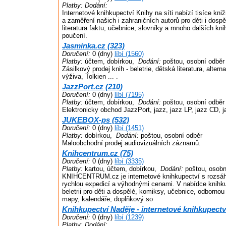
Platby:
Dodání:
Internetové knihkupectví Knihy na síti nabízí tisíce kniž
a zaměření našich i zahraničních autorů pro děti i dospě
literatura faktu, učebnice, slovníky a mnoho dalších kni
poučení.
Jasminka.cz (323)
Doručení:
0 (dny)
líbí (1560)
Platby:
účtem, dobírkou,
Dodání:
poštou, osobní odběr
Zásilkový prodej knih - beletrie, dětská literatura, alter
výživa, Tolkien ... .
JazzPort.cz (210)
Doručení:
0 (dny)
líbí (7195)
Platby:
účtem, dobírkou,
Dodání:
poštou, osobní odběr
Elektronicky obchod JazzPort, jazz, jazz LP, jazz CD, j
JUKEBOX-ps (532)
Doručení:
0 (dny)
líbí (1451)
Platby:
dobírkou,
Dodání:
poštou, osobní odběr
Maloobchodní prodej audiovizuálních záznamů.
Knihcentrum.cz (75)
Doručení:
0 (dny)
líbí (3335)
Platby:
kartou, účtem, dobírkou,
Dodání:
poštou, osobn
KNIHCENTRUM.cz je internetové knihkupectví s rozsáh
rychlou expedicí a výhodnými cenami. V nabídce knihk
beletrii pro děti a dospělé, komiksy, učebnice, odbornou 
mapy, kalendáře, doplňkový so
Knihkupectví Naděje - internetové knihkupectví
Doručení:
0 (dny)
líbí (1239)
Platby:
Dodání: