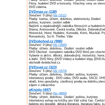
Filmy, hudební DVD a koncerty. Všechny ceny se slevo
DVD zdarma.
DVDmax.cz (138)
Doručení:
0 (dny)
líbí (1511)
Platby:
kartou, účtem, dobírkou, elektronicky
Dodání:
poštou, kurýrem, osobní odběr
Nejširší a nejaktuálnější nabídka filmových a hudebních
Drama, Animované, Česká tvorba, Dětské, Dobrodružné
Historické, Horor, Hudební, Komedie, Krimi, Muzikál, P
Romantický, Sci-fi, Thriller, Vále
DVDobchod.cz (996)
Doručení:
0 (dny)
líbí (1565)
Platby:
účtem, dobírkou,
Dodání:
osobní odběr
DVD Obchod - kompletní nabídka DVD filmů pro všechny
Vyberte si akční, dětský, dobrodružný, historický, horor, k
a další. DVD filmy (DVD Video) a hudební klipy (DVD Au
obchodě dvdobchod.cz.
DVDsvet.cz (323)
Doručení:
5 (dny)
líbí (1574)
Platby:
účtem, dobírkou,
Dodání:
poštou, kurýrem,
Internetový prodej - DVD video, DVD audio, SACD, VHS
obalů, kino upoutávky, zásilkový prodej na dobírku,sleva
zájem o zákazníka
eKnizky (447)
Doručení:
0 (dny)
líbí (4850)
Platby:
účtem, dobírkou,
Dodání:
poštou, kurýrem,
Internetový eshop na knížky pro Váš volný čas. Česká k
beletrie pro dospělé, détská literatura, literatura faktu, 