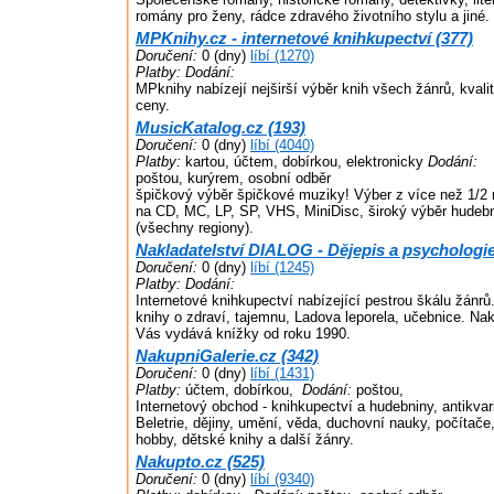
romány pro ženy, rádce zdravého životního stylu a jiné.
MPKnihy.cz - internetové knihkupectví (377)
Doručení:
0 (dny)
líbí (1270)
Platby:
Dodání:
MPknihy nabízejí nejširší výběr knih všech žánrů, kvalit
ceny.
MusicKatalog.cz (193)
Doručení:
0 (dny)
líbí (4040)
Platby:
kartou, účtem, dobírkou, elektronicky
Dodání:
poštou, kurýrem, osobní odběr
špičkový výběr špičkové muziky! Výber z více než 1/2 m
na CD, MC, LP, SP, VHS, MiniDisc, široký výběr hudeb
(všechny regiony).
Nakladatelství DIALOG - Dějepis a psychologie
Doručení:
0 (dny)
líbí (1245)
Platby:
Dodání:
Internetové knihkupectví nabízející pestrou škálu žánrů
knihy o zdraví, tajemnu, Ladova leporela, učebnice. Nak
Vás vydává knížky od roku 1990.
NakupniGalerie.cz (342)
Doručení:
0 (dny)
líbí (1431)
Platby:
účtem, dobírkou,
Dodání:
poštou,
Internetový obchod - knihkupectví a hudebniny, antikvari
Beletrie, dějiny, umění, věda, duchovní nauky, počítače
hobby, dětské knihy a další žánry.
Nakupto.cz (525)
Doručení:
0 (dny)
líbí (9340)