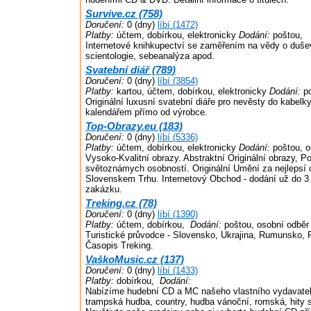
Survive.cz (758)
Doručení:
0 (dny)
líbí (1472)
Platby:
účtem, dobírkou, elektronicky
Dodání:
poštou,
Internetové knihkupectví se zaměřením na vědy o dušev
scientologie, sebeanalýza apod.
Svatební diář (789)
Doručení:
0 (dny)
líbí (3854)
Platby:
kartou, účtem, dobírkou, elektronicky
Dodání:
po
Originální luxusní svatební diáře pro nevěsty do kabelky
kalendářem přímo od výrobce.
Top-Obrazy.eu (183)
Doručení:
0 (dny)
líbí (5336)
Platby:
účtem, dobírkou, elektronicky
Dodání:
poštou, o
Vysoko-Kvalitní obrazy. Abstraktní Originální obrazy, P
světoznámych osobností. Originální Umění za nejlepsí
Slovenskem Trhu. Internetový Obchod - dodání už do 3
zakázku.
Treking.cz (78)
Doručení:
0 (dny)
líbí (1390)
Platby:
účtem, dobírkou,
Dodání:
poštou, osobní odběr
Turistické průvodce - Slovensko, Ukrajina, Rumunsko,
Časopis Treking.
VaškoMusic.cz (137)
Doručení:
0 (dny)
líbí (1433)
Platby:
dobírkou,
Dodání:
Nabízíme hudební CD a MC našeho vlastního vydavatel
trampská hudba, country, hudba vánoční, romská, hity 