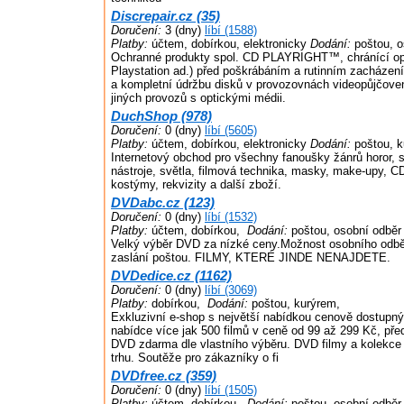
Discrepair.cz (35)
Doručení:
3 (dny)
líbí (1588)
Platby:
účtem, dobírkou, elektronicky
Dodání:
poštou, o
Ochranné produkty spol. CD PLAYRIGHT™, chránící op
Playstation ad.) před poškrábáním a rutinním zacházen
a kompletní údržbu disků v provozovnách videopůjčoven
jiných provozů s optickými médii.
DuchShop (978)
Doručení:
0 (dny)
líbí (5605)
Platby:
účtem, dobírkou, elektronicky
Dodání:
poštou, k
Internetový obchod pro všechny fanoušky žánrů horor, sc
nástroje, světla, filmová technika, masky, make-upy, C
kostýmy, rekvizity a další zboží.
DVDabc.cz (123)
Doručení:
0 (dny)
líbí (1532)
Platby:
účtem, dobírkou,
Dodání:
poštou, osobní odběr
Velký výběr DVD za nízké ceny.Možnost osobního odbě
zaslání poštou. FILMY, KTERÉ JINDE NENAJDETE.
DVDedice.cz (1162)
Doručení:
0 (dny)
líbí (3069)
Platby:
dobírkou,
Dodání:
poštou, kurýrem,
Exkluzivní e-shop s největší nabídkou cenově dostupn
nabídce více jak 500 filmů v ceně od 99 až 299 Kč, př
DVD zdarma dle vlastního výběru. DVD filmy a kolekce 
trhu. Soutěže pro zákazníky o fi
DVDfree.cz (359)
Doručení:
0 (dny)
líbí (1505)
Platby:
účtem, dobírkou,
Dodání:
poštou, osobní odběr