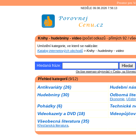
Prostor pro V
NEDĚLE 09.08.2026 7:56:13
Knihy - hudebniny - video
(počet odkazů - přímých 92 / vše
Umístění kategorie, ve které se nalézáte:
Katalog internetových obchodů
> Knihy - hudebniny - video
Hledaná fráze:
On-line rezervace ubytování v Česku, na Slove
Přehled kategorií
(9/12)
Antikvariáty (26)
Hudební nást
Hudebniny (30)
Odborná lite
Ekonomie
,
Učebn
Pohádky (6)
Technické n
Videokazety a DVD (18)
Videopůjčov
Všeobecná literatura (35)
Křesťanská literatura
,