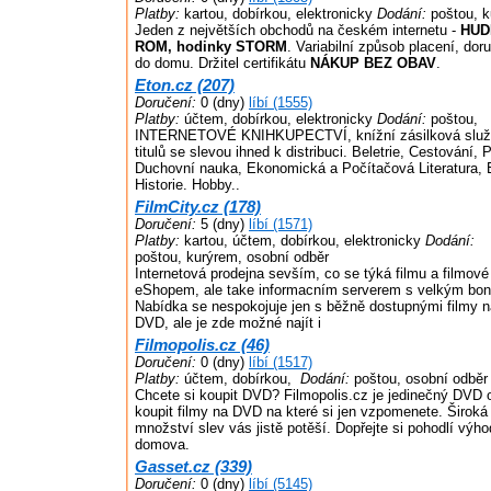
Platby:
kartou, dobírkou, elektronicky
Dodání:
poštou, k
Jeden z největších obchodů na českém internetu -
HUD
ROM, hodinky STORM
. Variabilní způsob placení, dor
do domu. Držitel certifikátu
NÁKUP BEZ OBAV
.
Eton.cz (207)
Doručení:
0 (dny)
líbí (1555)
Platby:
účtem, dobírkou, elektronicky
Dodání:
poštou,
INTERNETOVÉ KNIHKUPECTVÍ, knížní zásilková služb
titulů se slevou ihned k distribuci. Beletrie, Cestování, 
Duchovní nauka, Ekonomická a Počítačová Literatura, E
Historie. Hobby..
FilmCity.cz (178)
Doručení:
5 (dny)
líbí (1571)
Platby:
kartou, účtem, dobírkou, elektronicky
Dodání:
poštou, kurýrem, osobní odběr
Internetová prodejna sevším, co se týká filmu a filmové
eShopem, ale take informacním serverem s velkým bon
Nabídka se nespokojuje jen s běžně dostupnými filmy 
DVD, ale je zde možné najít i
Filmopolis.cz (46)
Doručení:
0 (dny)
líbí (1517)
Platby:
účtem, dobírkou,
Dodání:
poštou, osobní odběr
Chcete si koupit DVD? Filmopolis.cz je jedinečný DVD 
koupit filmy na DVD na které si jen vzpomenete. Široká
množství slev vás jistě potěší. Dopřejte si pohodlí vý
domova.
Gasset.cz (339)
Doručení:
0 (dny)
líbí (5145)