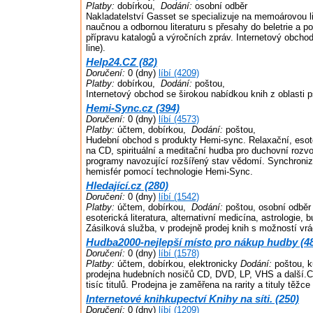
Platby:
dobírkou,
Dodání:
osobní odběr
Nakladatelství Gasset se specializuje na memoárovou li
naučnou a odbornou literaturu s přesahy do beletrie a po
přípravu katalogů a výročních zpráv. Internetový obchod
line).
Help24.CZ (82)
Doručení:
0 (dny)
líbí (4209)
Platby:
dobírkou,
Dodání:
poštou,
Internetový obchod se širokou nabídkou knih z oblasti p
Hemi-Sync.cz (394)
Doručení:
0 (dny)
líbí (4573)
Platby:
účtem, dobírkou,
Dodání:
poštou,
Hudební obchod s produkty Hemi-sync. Relaxační, esote
na CD, spirituální a meditační hudba pro duchovní rozv
programy navozující rozšířený stav vědomí. Synchron
hemisfér pomocí technologie Hemi-Sync.
Hledající.cz (280)
Doručení:
0 (dny)
líbí (1542)
Platby:
účtem, dobírkou,
Dodání:
poštou, osobní odběr
esoterická literatura, alternativní medicína, astrologie,
Zásilková služba, v prodejně prodej knih s možností vrá
Hudba2000-nejlepší místo pro nákup hudby (4
Doručení:
0 (dny)
líbí (1578)
Platby:
účtem, dobírkou, elektronicky
Dodání:
poštou, k
prodejna hudebních nosičů CD, DVD, LP, VHS a další.
tisíc titulů. Prodejna je zaměřena na rarity a tituly těžce
Internetové knihkupectví Knihy na síti. (250)
Doručení:
0 (dny)
líbí (1209)