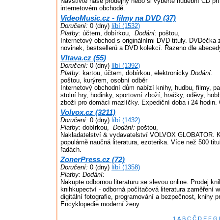
Navštivte naše prodejny nebo si vyberte hudební CD p
internetovém obchodě.
VideoMusic.cz - filmy na DVD (37)
Doručení:
0 (dny)
líbí (1532)
Platby:
účtem, dobírkou,
Dodání:
poštou,
Internetový obchod s originálními DVD tituly. DVDéčka
novinek, bestsellerů a DVD kolekcí. Řazeno dle abeced
Vltava.cz (55)
Doručení:
0 (dny)
líbí (1392)
Platby:
kartou, účtem, dobírkou, elektronicky
Dodání:
poštou, kurýrem, osobní odběr
Internetový obchodní dům nabízí knihy, hudbu, filmy, p
stolní hry, hodinky, sportovní zboží, hračky, oděvy, ho
zboží pro domácí mazlíčky. Expediční doba i 24 hodin.
Volvox.cz (3211)
Doručení:
0 (dny)
líbí (1432)
Platby:
dobírkou,
Dodání:
poštou,
Nakladatelství & vydavatelství VOLVOX GLOBATOR. Krá
populárně naučná literatura, ezoterika. Více než 500 tit
řadách.
ZonerPress.cz (72)
Doručení:
0 (dny)
líbí (1358)
Platby:
Dodání:
Nakupte odbornou literaturu se slevou online. Prodej kni
knihkupectví - odborná počítačová literatura zaměření w
digitální fotografie, programování a bezpečnost, knihy pr
Encyklopedie moderní ženy.
1
A
B
C
Č
D
E
F
G