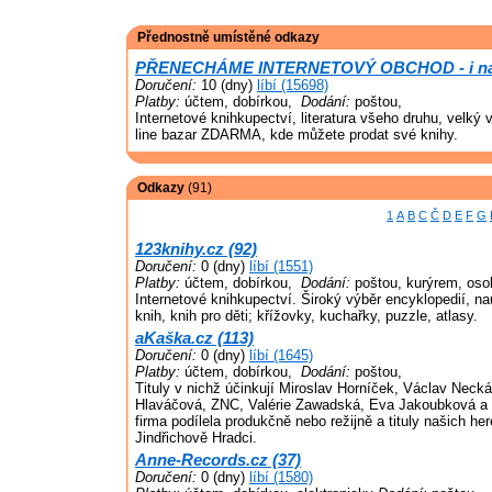
Přednostně umístěné odkazy
PŘENECHÁME INTERNETOVÝ OBCHOD - i na s
Doručení:
10 (dny)
líbí (15698)
Platby:
účtem, dobírkou,
Dodání:
poštou,
Internetové knihkupectví, literatura všeho druhu, velký 
line bazar ZDARMA, kde můžete prodat své knihy.
Odkazy
(91)
1
A
B
C
Č
D
E
F
G
123knihy.cz (92)
Doručení:
0 (dny)
líbí (1551)
Platby:
účtem, dobírkou,
Dodání:
poštou, kurýrem, oso
Internetové knihkupectví. Široký výběr encyklopedií, n
knih, knih pro děti; křížovky, kuchařky, puzzle, atlasy.
aKaška.cz (113)
Doručení:
0 (dny)
líbí (1645)
Platby:
účtem, dobírkou,
Dodání:
poštou,
Tituly v nichž účinkují Miroslav Horníček, Václav Neck
Hlaváčová, ZNC, Valérie Zawadská, Eva Jakoubková a d
firma podílela produkčně nebo režijně a tituly našich he
Jindřichově Hradci.
Anne-Records.cz (37)
Doručení:
0 (dny)
líbí (1580)