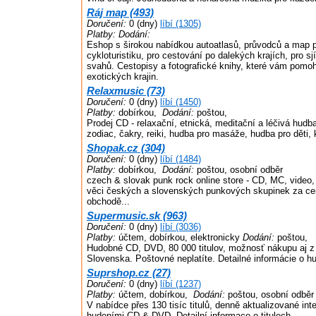
Ráj map (493)
Doručení:
0 (dny)
líbí (1305)
Platby:
Dodání:
Eshop s širokou nabídkou autoatlasů, průvodců a map pr
cykloturistiku, pro cestování po dalekých krajích, pro sj
svahů. Cestopisy a fotografické knihy, které vám pomo
exotických krajin.
Relaxmusic (73)
Doručení:
0 (dny)
líbí (1450)
Platby:
dobírkou,
Dodání:
poštou,
Prodej CD - relaxační, etnická, meditační a léčivá hudb
zodiac, čakry, reiki, hudba pro masáže, hudba pro děti, 
Shopak.cz (304)
Doručení:
0 (dny)
líbí (1484)
Platby:
dobírkou,
Dodání:
poštou, osobní odběr
czech & slovak punk rock online store - CD, MC, video, 
věci českých a slovenských punkových skupinek za ce
obchodě...
Supermusic.sk (963)
Doručení:
0 (dny)
líbí (3036)
Platby:
účtem, dobírkou, elektronicky
Dodání:
poštou,
Hudobné CD, DVD, 80 000 titulov, možnosť nákupu aj z 
Slovenska. Poštovné neplatíte. Detailné informácie o hu
Suprshop.cz (27)
Doručení:
0 (dny)
líbí (1237)
Platby:
účtem, dobírkou,
Dodání:
poštou, osobní odběr
V nabídce přes 130 tisíc titulů, denně aktualizované int
hudeními CD & DVD. Detailní informace o titulech.