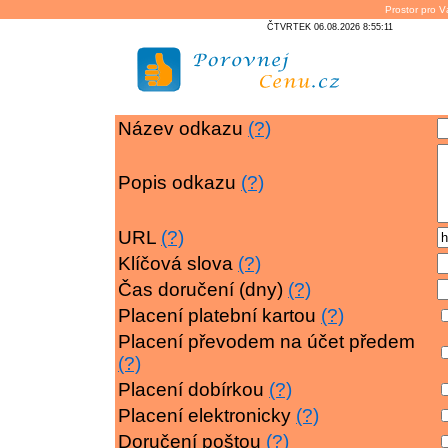
Prostor pro V
ČTVRTEK 06.08.2026 8:55:11
Název odkazu
(?)
Popis odkazu
(?)
URL
(?)
Klíčová slova
(?)
Čas doručení (dny)
(?)
Placení platební kartou
(?)
Placení převodem na účet předem
(?)
Placení dobírkou
(?)
Placení elektronicky
(?)
Doručení poštou
(?)