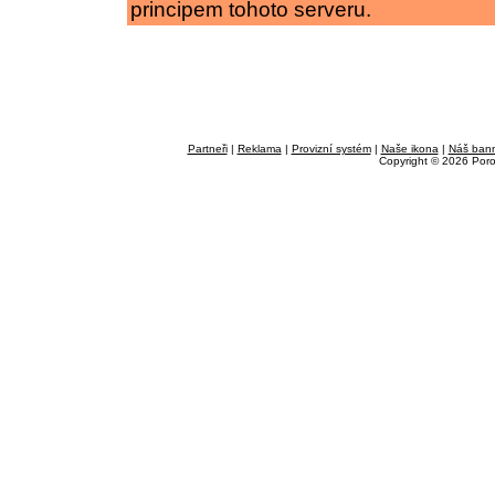
principem tohoto serveru.
Partneři
|
Reklama
|
Provizní systém
|
Naše ikona
|
Náš ban
Copyright © 2026 Por