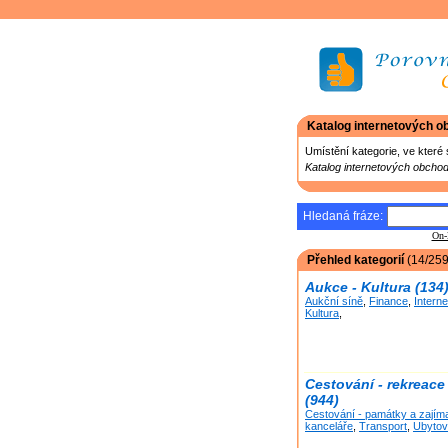
Katalog internetových 
Umístění kategorie, ve které 
Katalog internetových obcho
Hledaná fráze:
On-
Přehled kategorií
(14/259
Aukce - Kultura (134
Aukční síně
,
Finance
,
Interne
Kultura
,
Cestování - rekreace
(944)
Cestování - památky a zajím
kanceláře
,
Transport
,
Ubytov