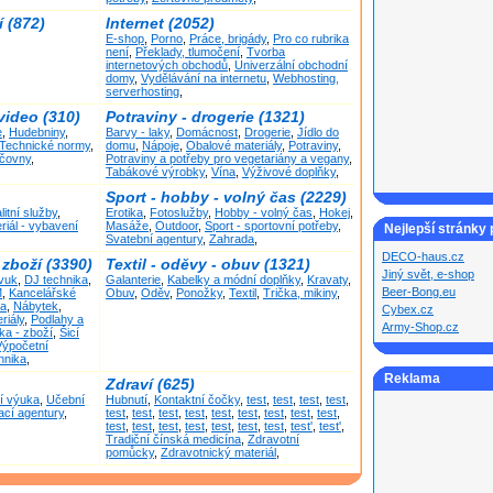
í (872)
Internet (2052)
E-shop
,
Porno
,
Práce, brigády
,
Pro co rubrika
není
,
Překlady, tlumočení
,
Tvorba
internetových obchodů
,
Univerzální obchodní
domy
,
Vydělávání na internetu
,
Webhosting,
serverhosting
,
video (310)
Potraviny - drogerie (1321)
e
,
Hudebniny
,
Barvy - laky
,
Domácnost
,
Drogerie
,
Jídlo do
Technické normy
,
domu
,
Nápoje
,
Obalové materiály
,
Potraviny
,
jčovny
,
Potraviny a potřeby pro vegetariány a vegany
,
Tabákové výrobky
,
Vína
,
Výživové doplňky
,
Sport - hobby - volný čas (2229)
litní služby
,
Erotika
,
Fotoslužby
,
Hobby - volný čas
,
Hokej
,
riál - vybavení
Masáže
,
Outdoor
,
Sport - sportovní potřeby
,
Nejlepší stránky
Svatební agentury
,
Zahrada
,
DECO-haus.cz
 zboží (3390)
Textil - oděvy - obuv (1321)
Jiný svět, e-shop
zvuk
,
DJ technika
,
Galanterie
,
Kabelky a módní doplňky
,
Kravaty
,
Beer-Bong.eu
M
,
Kancelářské
Obuv
,
Oděv
,
Ponožky
,
Textil
,
Trička, mikiny
,
ka
,
Nábytek
,
Cybex.cz
riály
,
Podlahy a
Army-Shop.cz
ka - zboží
,
Šicí
Výpočetní
hnika
,
Reklama
Zdraví (625)
ní výuka
,
Učební
Hubnutí
,
Kontaktní čočky
,
test
,
test
,
test
,
test
,
ací agentury
,
test
,
test
,
test
,
test
,
test
,
test
,
test
,
test
,
test
,
test
,
test
,
test
,
test
,
test
,
test
,
test
,
test'
,
test'
,
Tradiční čínská medicína
,
Zdravotní
pomůcky
,
Zdravotnický materiál
,