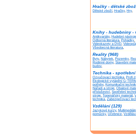
Hračky - dětské zbož
Dětské zboží
,
Hračky
,
Hry
,
Knihy - hudebniny - 
Antikvariáty
,
Hudební nástroj
Odborná literatura
,
Pohádky
,
Videokazety a DVD
,
Videopů
Všeobecná literatura
,
Reality (968)
Byty
,
Nábytek
,
Pozemky
,
Rea
Rodinné domy
,
Stavební mate
budov
,
Technika - spotřební
Ozvučovací technika
,
Profi 
Ekologické vytápění G-TER
potřeby
,
Komunikační techni
Nářadí a stroje
,
Obalové mate
příslušeství
,
Spotřební techni
stroje
,
Topenářský materiál
,
technika
,
Zabezpečovací tec
Vzdělání (129)
Jazykové kurzy
,
Multimediál
pomůcky
,
Učebnice
,
Vzděláv