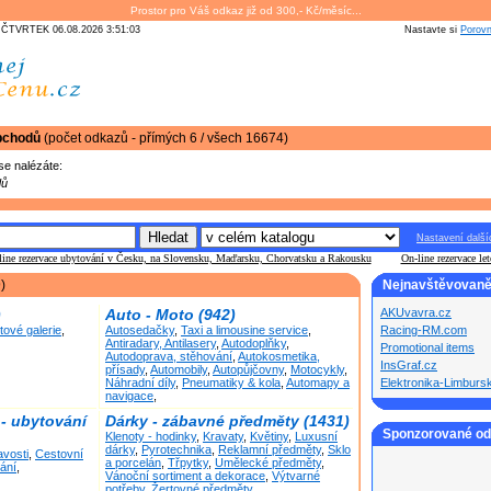
Prostor pro Váš odkaz již od 300,- Kč/měsíc...
ČTVRTEK 06.08.2026 3:51:03
Nastavte si
Porov
obchodů
(počet odkazů - přímých 6 / všech 16674)
se nalézáte:
dů
Nastavení další
line rezervace ubytování v Česku, na Slovensku, Maďarsku, Chorvatsku a Rakousku
On-line rezervace le
)
Nejnavštěvovaněj
)
Auto - Moto (942)
AKUvavra.cz
tové galerie
,
Autosedačky
,
Taxi a limousine service
,
Racing-RM.com
Antiradary, Antilasery
,
Autodoplňky
,
Promotional items
Autodoprava, stěhování
,
Autokosmetika,
InsGraf.cz
přísady
,
Automobily
,
Autopůjčovny
,
Motocykly
,
Náhradní díly
,
Pneumatiky & kola
,
Automapy a
Elektronika-Limburs
navigace
,
 - ubytování
Dárky - zábavné předměty (1431)
Sponzorované o
Klenoty - hodinky
,
Kravaty
,
Květiny
,
Luxusní
dárky
,
Pyrotechnika
,
Reklamní předměty
,
Sklo
avosti
,
Cestovní
a porcelán
,
Třpytky
,
Umělecké předměty
,
ání
,
Vánoční sortiment a dekorace
,
Výtvarné
potřeby
,
Žertovné předměty
,