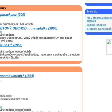
kazy
Náš tip
jimacky.cz (200)
HTV-Hodina zabezpe
instalac
w.prijimacky.cz, bez obsahu
aSnilek-shop.cz
OVÝ OBCHOD - i na splátky (3066)
E-liquidy za nejlepš
0)
ání:
poštou,
eratura všeho druhu, velký výběr pro studenty; On-line bazar
své knihy.
 VESELÝ (2955)
)
ání:
poštou, osobní odběr
čební pomůcky pro středoškoláky, maturanty a uchazeče o studium
vysokých školách
ostně umístit? (1834)
)
)
bní odběr
souvisi s knižním trhem.
5)
ání:
poštou, osobní odběr