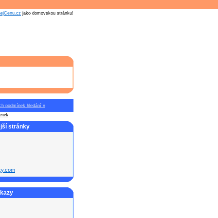
nejCenu.cz
jako domovskou stránku!
ch podmínek hledání »
tenek
ší stránky
ky.com
dkazy