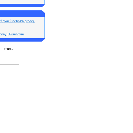
čovací technika prodej-
í ceny | Primadym