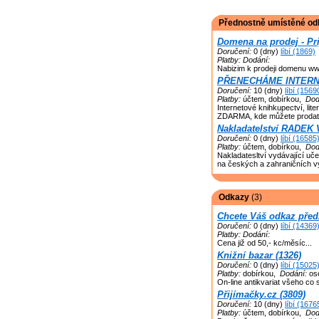
Přednostně umístěné od
Domena na prodej - Pri
Doručení:
0 (dny)
líbí (1869)
Platby:
Dodání:
Nabizim k prodeji domenu ww
PŘENECHÁME INTERNET
Doručení:
10 (dny)
líbí (1569
Platby:
účtem, dobírkou,
Dod
Internetové knihkupectví, lit
ZDARMA, kde můžete prodat 
Nakladatelství RADEK
Doručení:
0 (dny)
líbí (16585
Platby:
účtem, dobírkou,
Dod
Nakladatesltví vydávající u
na českých a zahraničních 
Odkazy
(3)
Chcete Váš odkaz předn
Doručení:
0 (dny)
líbí (14369
Platby:
Dodání:
Cena již od 50,- kc/měsíc...
Knižní bazar (1326)
Doručení:
0 (dny)
líbí (15025
Platby:
dobírkou,
Dodání:
oso
On-line antikvariat všeho co 
Přijímačky.cz (3809)
Doručení:
10 (dny)
líbí (1676
Platby:
účtem, dobírkou,
Dod